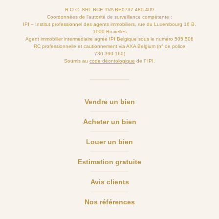
R.O.C. SRL BCE TVA BE0737.480.409
Coordonnées de l’autorité de surveillance compétente :
IPI – Institut professionnel des agents immobiliers, rue du Luxembourg 16 B,
1000 Bruxelles
Agent immobilier intermédiaire agréé IPI Belgique sous le numéro 505.506
RC professionnelle et cautionnement via AXA Belgium (n° de police
730.390.160)
Soumis au
code déontologique
de l’ IPI.
Vendre un bien
Acheter un bien
Louer un bien
Estimation gratuite
Avis clients
Nos références