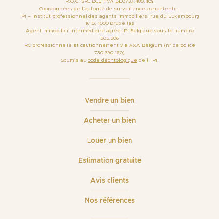
R.O.C. SRL BCE TVA BE0737.480.409
Coordonnées de l’autorité de surveillance compétente :
IPI – Institut professionnel des agents immobiliers, rue du Luxembourg
16 B, 1000 Bruxelles
Agent immobilier intermédiaire agréé IPI Belgique sous le numéro
505.506
RC professionnelle et cautionnement via AXA Belgium (n° de police
730.390.160)
Soumis au
code déontologique
de l’ IPI.
Vendre un bien
Acheter un bien
Louer un bien
Estimation gratuite
Avis clients
Nos références