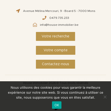
Avenue Mélina Mercouri, 9 - Board 5 - 7000 Mons
0479.735.233
info@house-immobilier.be
Votre recherche
Votre compte
Contactez-nous
House Immobilier 2026 © Tous droits réservés
Nous utilisons des cookies pour vous garantir la meilleure
Conditions d'utilisation et politique de confidentialité
expérience sur notre site web. Si vous continuez à utiliser ce
site, nous supposerons que vous en êtes satisfait.
OK