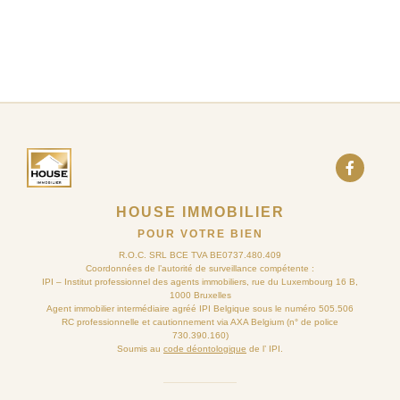
HOUSE IMMOBILIER
POUR VOTRE BIEN
R.O.C. SRL BCE TVA BE0737.480.409
Coordonnées de l’autorité de surveillance compétente :
IPI – Institut professionnel des agents immobiliers, rue du Luxembourg 16 B,
1000 Bruxelles
Agent immobilier intermédiaire agréé IPI Belgique sous le numéro 505.506
RC professionnelle et cautionnement via AXA Belgium (n° de police
730.390.160)
Soumis au
code déontologique
de l’ IPI.