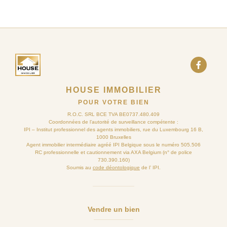
HOUSE IMMOBILIER
POUR VOTRE BIEN
R.O.C. SRL BCE TVA BE0737.480.409
Coordonnées de l’autorité de surveillance compétente :
IPI – Institut professionnel des agents immobiliers, rue du Luxembourg 16 B,
1000 Bruxelles
Agent immobilier intermédiaire agréé IPI Belgique sous le numéro 505.506
RC professionnelle et cautionnement via AXA Belgium (n° de police
730.390.160)
Soumis au
code déontologique
de l’ IPI.
Vendre un bien