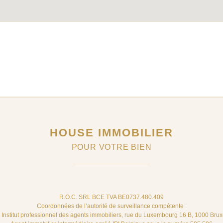
HOUSE IMMOBILIER
POUR VOTRE BIEN
R.O.C. SRL BCE TVA BE0737.480.409
Coordonnées de l’autorité de surveillance compétente :
– Institut professionnel des agents immobiliers, rue du Luxembourg 16 B, 1000 Brux