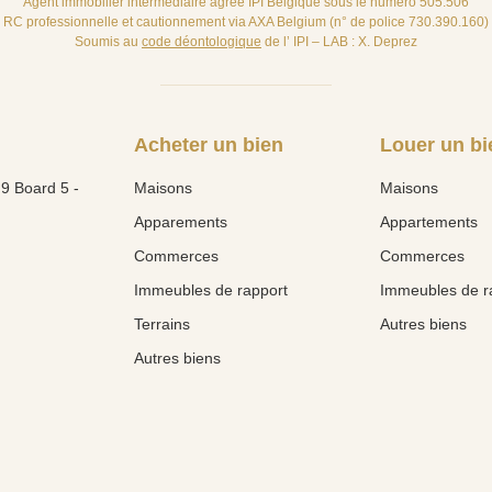
Agent immobilier intermédiaire agréé IPI Belgique sous le numéro 505.506
RC professionnelle et cautionnement via AXA Belgium (n° de police 730.390.160)
Soumis au
code déontologique
de l’ IPI – LAB : X. Deprez
Acheter un bien
Louer un bi
9 Board 5 -
Maisons
Maisons
Apparements
Appartements
Commerces
Commerces
Immeubles de rapport
Immeubles de r
Terrains
Autres biens
Autres biens