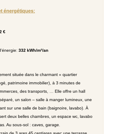
et énergétiques:
2 €
'énergie:
332 kWh/m²/an
lement située dans le charmant « quartier
égé, patrimoine immobilier), à 3 minutes de
mmerces, des transports, … Elle offre un hall
séparé, un salon – salle à manger lumineux, une
nt sur une salle de bain (baignoire, lavabo). À
essert deux belles chambres, un espace wc, lavabo
ras. Au sous-sol : caves, garage.
errain de 3 ares 45 centiares avec une terrasse