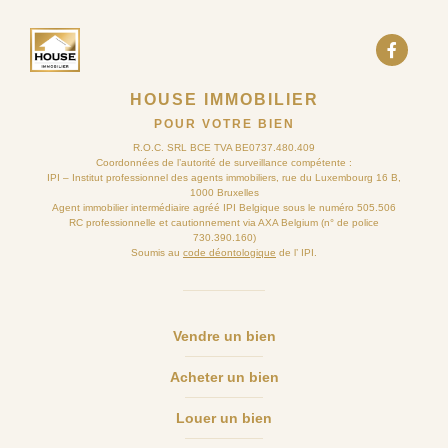
HOUSE IMMOBILIER
POUR VOTRE BIEN
R.O.C. SRL BCE TVA BE0737.480.409
Coordonnées de l’autorité de surveillance compétente :
IPI – Institut professionnel des agents immobiliers, rue du Luxembourg 16 B,
1000 Bruxelles
Agent immobilier intermédiaire agréé IPI Belgique sous le numéro 505.506
RC professionnelle et cautionnement via AXA Belgium (n° de police
730.390.160)
Soumis au
code déontologique
de l’ IPI.
Vendre un bien
Acheter un bien
Louer un bien