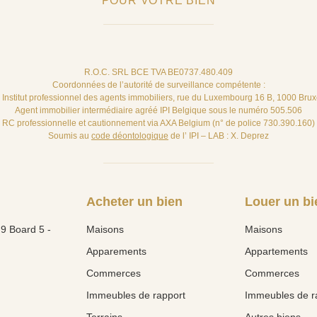
POUR VOTRE BIEN
R.O.C. SRL BCE TVA BE0737.480.409
Coordonnées de l’autorité de surveillance compétente :
– Institut professionnel des agents immobiliers, rue du Luxembourg 16 B, 1000 Brux
Agent immobilier intermédiaire agréé IPI Belgique sous le numéro 505.506
RC professionnelle et cautionnement via AXA Belgium (n° de police 730.390.160)
Soumis au
code déontologique
de l’ IPI – LAB : X. Deprez
Acheter un bien
Louer un bi
9 Board 5 -
Maisons
Maisons
Apparements
Appartements
Commerces
Commerces
Immeubles de rapport
Immeubles de r