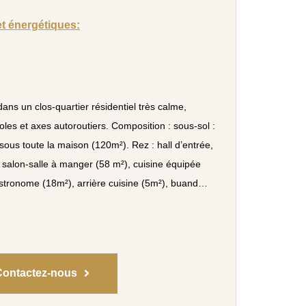
et énergétiques:
dans un clos-quartier résidentiel très calme,
es et axes autoroutiers. Composition : sous-sol :
sous toute la maison (120m²). Rez : hall d’entrée,
salon-salle à manger (58 m²), cuisine équipée
stronome (18m²), arrière cuisine (5m²), buand…
Contactez-nous