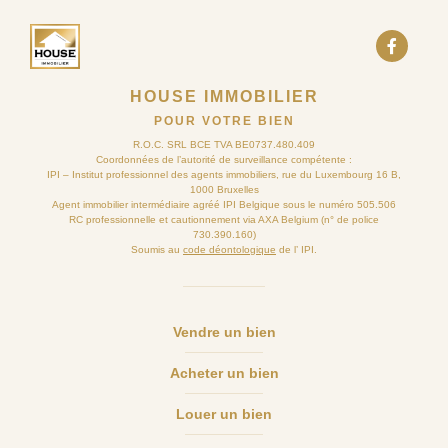
HOUSE IMMOBILIER
POUR VOTRE BIEN
R.O.C. SRL BCE TVA BE0737.480.409
Coordonnées de l’autorité de surveillance compétente :
IPI – Institut professionnel des agents immobiliers, rue du Luxembourg 16 B,
1000 Bruxelles
Agent immobilier intermédiaire agréé IPI Belgique sous le numéro 505.506
RC professionnelle et cautionnement via AXA Belgium (n° de police
730.390.160)
Soumis au
code déontologique
de l’ IPI.
Vendre un bien
Acheter un bien
Louer un bien