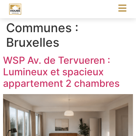
Communes :
Bruxelles
WSP Av. de Tervueren :
Lumineux et spacieux
appartement 2 chambres