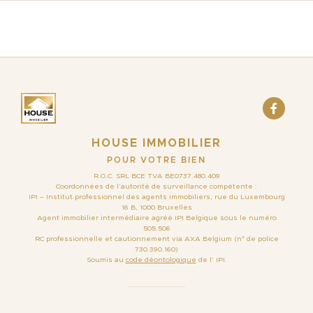
HOUSE IMMOBILIER
POUR VOTRE BIEN
R.O.C. SRL BCE TVA BE0737.480.409
Coordonnées de l’autorité de surveillance compétente :
IPI – Institut professionnel des agents immobiliers, rue du Luxembourg
16 B, 1000 Bruxelles
Agent immobilier intermédiaire agréé IPI Belgique sous le numéro
505.506
RC professionnelle et cautionnement via AXA Belgium (n° de police
730.390.160)
Soumis au
code déontologique
de l’ IPI.