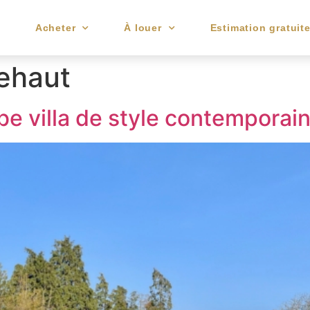
e
Acheter
À louer
Estimation gratuit
ehaut
be villa de style contemporai