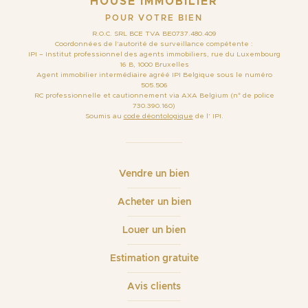
HOUSE IMMOBILIER
POUR VOTRE BIEN
R.O.C. SRL BCE TVA BE0737.480.409
Coordonnées de l’autorité de surveillance compétente :
IPI – Institut professionnel des agents immobiliers, rue du Luxembourg
16 B, 1000 Bruxelles
Agent immobilier intermédiaire agréé IPI Belgique sous le numéro
505.506
RC professionnelle et cautionnement via AXA Belgium (n° de police
730.390.160)
Soumis au
code déontologique
de l’ IPI.
Vendre un bien
Acheter un bien
Louer un bien
Estimation gratuite
Avis clients