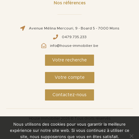
Nos références
Avenue Mélina Mercouri, 9 - Board 5 - 7000 Mons
0479.735.233
info@house-immobilier.be
Votre recherche
Votre compte
Contactez-nous
House Immobilier 2026 © Tous droits réservés
Nous utilisons des cookies pour vous garantir la meilleure
Conditions d'utilisation et politique de confidentialité
expérience sur notre site web. Si vous continuez à utiliser ce
site, nous supposerons que vous en êtes satisfait.