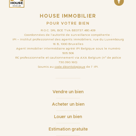
HOUSE IMMOBILIER
POUR VOTRE BIEN
R.O.C. SRL BCE TVA BE0737.480.409
Coordonnées de l’autorité de surveillance compétente :
IPI – Institut professionnel des agents immobiliers, rue du Luxembourg
16 B, 1000 Bruxelles
Agent immobilier intermédiaire agréé IPI Belgique sous le numéro
505.506
RC professionnelle et cautionnement via AXA Belgium (n° de police
730.390.160)
Soumis au
code déontologique
de l’ IPI.
Vendre un bien
Acheter un bien
Louer un bien
Estimation gratuite