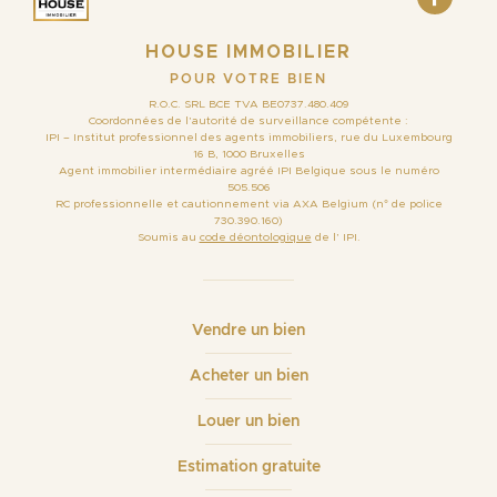
HOUSE IMMOBILIER
POUR VOTRE BIEN
R.O.C. SRL BCE TVA BE0737.480.409
Coordonnées de l’autorité de surveillance compétente :
IPI – Institut professionnel des agents immobiliers, rue du Luxembourg
16 B, 1000 Bruxelles
Agent immobilier intermédiaire agréé IPI Belgique sous le numéro
505.506
RC professionnelle et cautionnement via AXA Belgium (n° de police
730.390.160)
Soumis au
code déontologique
de l’ IPI.
Vendre un bien
Acheter un bien
Louer un bien
Estimation gratuite