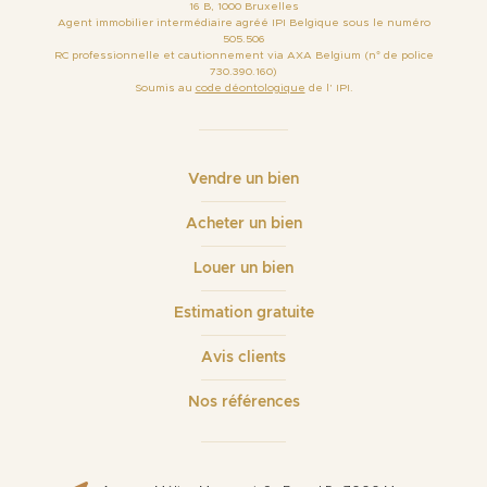
16 B, 1000 Bruxelles
Agent immobilier intermédiaire agréé IPI Belgique sous le numéro
505.506
RC professionnelle et cautionnement via AXA Belgium (n° de police
730.390.160)
Soumis au
code déontologique
de l’ IPI.
Vendre un bien
Acheter un bien
Louer un bien
Estimation gratuite
Avis clients
Nos références