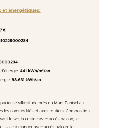
s et énergétiques:
7 €
210228000284
28000284
d'énergie:
441 kWh/m²/an
ergie:
98.631 kWh/an
spacieuse villa située près du Mont Panisel au
es les commodités et axes routiers. Composition
rvant le wc, la cuisine avec accès balcon, le
 – salle à manger avec accès balcon, le