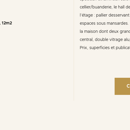
cellier/buanderie, le hall 
l’étage : pallier desserva
, 12m2
espaces sous mansardes. Pe
la maison dont deux grand
central, double vitrage alu
Prix, superficies et publica
C