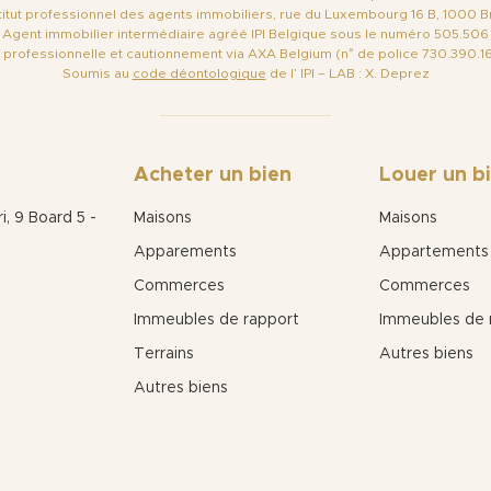
nstitut professionnel des agents immobiliers, rue du Luxembourg 16 B, 1000 B
Agent immobilier intermédiaire agréé IPI Belgique sous le numéro 505.506
 professionnelle et cautionnement via AXA Belgium (n° de police 730.390.1
Soumis au
code déontologique
de l’ IPI – LAB : X. Deprez
Acheter un bien
Louer un b
, 9 Board 5 -
Maisons
Maisons
Apparements
Appartements
Commerces
Commerces
Immeubles de rapport
Immeubles de 
Terrains
Autres biens
Autres biens