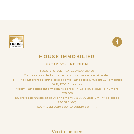
HOUSE IMMOBILIER
POUR VOTRE BIEN
R.O.C. SRL BCE TVA BE0737.480.409
Coordonnées de l’autorité de surveillance compétente :
IPI – Institut professionnel des agents immobiliers, rue du Luxembourg
16 B, 1000 Bruxelles
Agent immobilier intermédiaire agréé IPI Belgique sous le numéro
505.506
RC professionnelle et cautionnement via AXA Belgium (n° de police
730.390.160)
Soumis au
code déontologique
de l’ IPI.
Vendre un bien