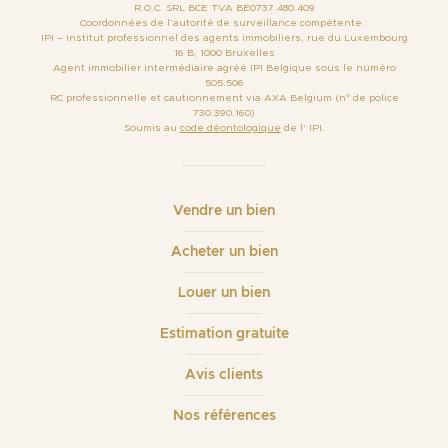
R.O.C. SRL BCE TVA BE0737.480.409
Coordonnées de l’autorité de surveillance compétente :
IPI – Institut professionnel des agents immobiliers, rue du Luxembourg
16 B, 1000 Bruxelles
Agent immobilier intermédiaire agréé IPI Belgique sous le numéro
505.506
RC professionnelle et cautionnement via AXA Belgium (n° de police
730.390.160)
Soumis au
code déontologique
de l’ IPI.
Vendre un bien
Acheter un bien
Louer un bien
Estimation gratuite
Avis clients
Nos références