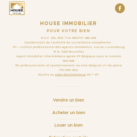
HOUSE IMMOBILIER
POUR VOTRE BIEN
R.O.C. SRL BCE TVA BE0737.480.409
Coordonnées de l’autorité de surveillance compétente :
IPI – Institut professionnel des agents immobiliers, rue du Luxembourg
16 B, 1000 Bruxelles
Agent immobilier intermédiaire agréé IPI Belgique sous le numéro
505.506
RC professionnelle et cautionnement via AXA Belgium (n° de police
730.390.160)
Soumis au
code déontologique
de l’ IPI.
Vendre un bien
Acheter un bien
Louer un bien