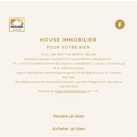
HOUSE IMMOBILIER
POUR VOTRE BIEN
R.O.C. SRL BCE TVA BE0737.480.409
Coordonnées de l’autorité de surveillance compétente :
IPI – Institut professionnel des agents immobiliers, rue du Luxembourg
16 B, 1000 Bruxelles
Agent immobilier intermédiaire agréé IPI Belgique sous le numéro
505.506
RC professionnelle et cautionnement via AXA Belgium (n° de police
730.390.160)
Soumis au
code déontologique
de l’ IPI.
Vendre un bien
Acheter un bien