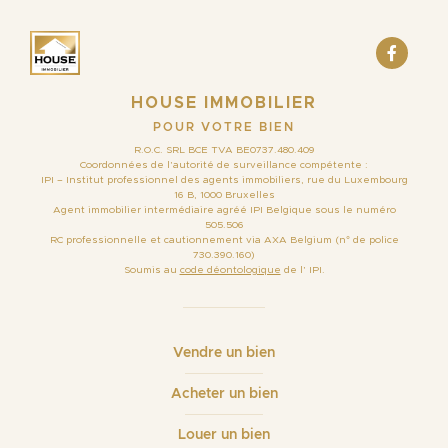
HOUSE IMMOBILIER
POUR VOTRE BIEN
R.O.C. SRL BCE TVA BE0737.480.409
Coordonnées de l’autorité de surveillance compétente :
IPI – Institut professionnel des agents immobiliers, rue du Luxembourg
16 B, 1000 Bruxelles
Agent immobilier intermédiaire agréé IPI Belgique sous le numéro
505.506
RC professionnelle et cautionnement via AXA Belgium (n° de police
730.390.160)
Soumis au
code déontologique
de l’ IPI.
Vendre un bien
Acheter un bien
Louer un bien