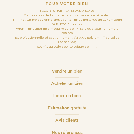
POUR VOTRE BIEN
R.O.C. SRL BCE TVA BE0737.480.409
Coordonnées de l’autorité de surveillance compétente :
IPI – Institut professionnel des agents immobiliers, rue du Luxembourg
16 B, 1000 Bruxelles
Agent immobilier intermédiaire agréé IPI Belgique sous le numéro
505.506
RC professionnelle et cautionnement via AXA Belgium (n° de police
730.390.160)
Soumis au
code déontologique
de l’ IPI.
Vendre un bien
Acheter un bien
Louer un bien
Estimation gratuite
Avis clients
Nos références