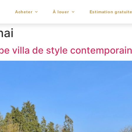
e
Acheter
À louer
Estimation gratuit
nai
be villa de style contemporai