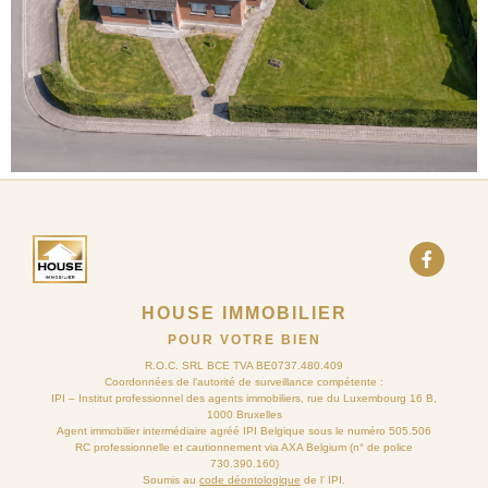
HOUSE IMMOBILIER
POUR VOTRE BIEN
R.O.C. SRL BCE TVA BE0737.480.409
Coordonnées de l’autorité de surveillance compétente :
IPI – Institut professionnel des agents immobiliers, rue du Luxembourg 16 B,
1000 Bruxelles
Agent immobilier intermédiaire agréé IPI Belgique sous le numéro 505.506
RC professionnelle et cautionnement via AXA Belgium (n° de police
730.390.160)
Soumis au
code déontologique
de l’ IPI.