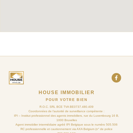
HOUSE IMMOBILIER
POUR VOTRE BIEN
R.O.C. SRL BCE TVA BE0737.480.409
Coordonnées de l’autorité de surveillance compétente :
IPI – Institut professionnel des agents immobiliers, rue du Luxembourg 16 B,
1000 Bruxelles
Agent immobilier intermédiaire agréé IPI Belgique sous le numéro 505.506
RC professionnelle et cautionnement via AXA Belgium (n° de police