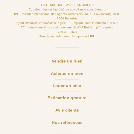
R.O.C. SRL BCE TVA BE0737.480.409
Coordonnées de l’autorité de surveillance compétente :
IPI – Institut professionnel des agents immobiliers, rue du Luxembourg 16 B,
1000 Bruxelles
Agent immobilier intermédiaire agréé IPI Belgique sous le numéro 505.506
RC professionnelle et cautionnement via AXA Belgium (n° de police
730.390.160)
Soumis au
code déontologique
de l’ IPI.
Vendre un bien
Acheter un bien
Louer un bien
Estimation gratuite
Avis clients
Nos références