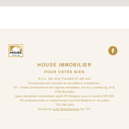
HOUSE IMMOBILIER
POUR VOTRE BIEN
R.O.C. SRL BCE TVA BE0737.480.409
Coordonnées de l’autorité de surveillance compétente :
IPI – Institut professionnel des agents immobiliers, rue du Luxembourg 16 B,
1000 Bruxelles
Agent immobilier intermédiaire agréé IPI Belgique sous le numéro 505.506
RC professionnelle et cautionnement via AXA Belgium (n° de police
730.390.160)
Soumis au
code déontologique
de l’ IPI.