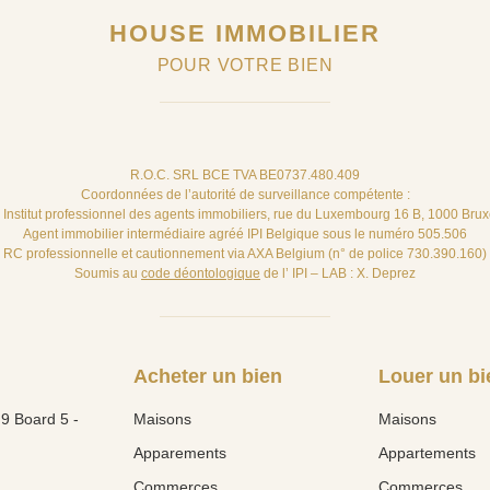
HOUSE IMMOBILIER
POUR VOTRE BIEN
R.O.C. SRL BCE TVA BE0737.480.409
Coordonnées de l’autorité de surveillance compétente :
– Institut professionnel des agents immobiliers, rue du Luxembourg 16 B, 1000 Brux
Agent immobilier intermédiaire agréé IPI Belgique sous le numéro 505.506
RC professionnelle et cautionnement via AXA Belgium (n° de police 730.390.160)
Soumis au
code déontologique
de l’ IPI – LAB : X. Deprez
Acheter un bien
Louer un bi
9 Board 5 -
Maisons
Maisons
Apparements
Appartements
Commerces
Commerces