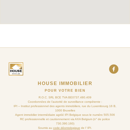
HOUSE IMMOBILIER
POUR VOTRE BIEN
R.O.C. SRL BCE TVA BE0737.480.409
Coordonnées de l’autorité de surveillance compétente :
IPI – Institut professionnel des agents immobiliers, rue du Luxembourg 16 B,
1000 Bruxelles
Agent immobilier intermédiaire agréé IPI Belgique sous le numéro 505.506
RC professionnelle et cautionnement via AXA Belgium (n° de police
730.390.160)
Soumis au
code déontologique
de l’ IPI.