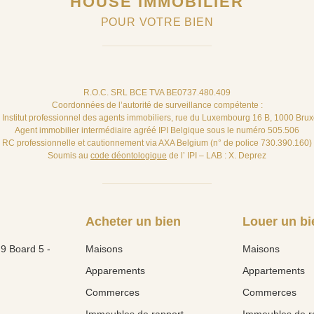
HOUSE IMMOBILIER
POUR VOTRE BIEN
R.O.C. SRL BCE TVA BE0737.480.409
Coordonnées de l’autorité de surveillance compétente :
– Institut professionnel des agents immobiliers, rue du Luxembourg 16 B, 1000 Brux
Agent immobilier intermédiaire agréé IPI Belgique sous le numéro 505.506
RC professionnelle et cautionnement via AXA Belgium (n° de police 730.390.160)
Soumis au
code déontologique
de l’ IPI – LAB : X. Deprez
Acheter un bien
Louer un bi
9 Board 5 -
Maisons
Maisons
Apparements
Appartements
Commerces
Commerces
Immeubles de rapport
Immeubles de r