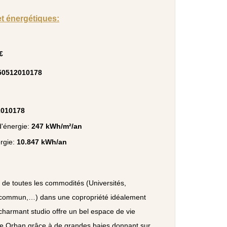
et énergétiques:
€
50512010178
2010178
'énergie:
247 kWh/m²/an
rgie:
10.847 kWh/an
e de toutes les commodités (Universités,
commun,…) dans une copropriété idéalement
e charmant studio offre un bel espace de vie
̀re Orban grâce à de grandes baies donnant sur