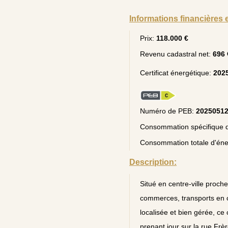
Informations financières 
Prix:
118.000 €
Revenu cadastral net:
696 
Certificat énergétique:
202
Numéro de PEB:
2025051
Consommation spécifique d
Consommation totale d'éne
Description:
Situé en centre-ville proch
commerces, transports en 
localisée et bien gérée, c
prenant jour sur la rue Fre