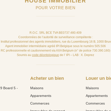
HOUSE IMMOBILIER
POUR VOTRE BIEN
R.O.C. SRL BCE TVA BE0737.480.409
Coordonnées de l’autorité de surveillance compétente :
– Institut professionnel des agents immobiliers, rue du Luxembourg 16 B, 1000 Brux
Agent immobilier intermédiaire agréé IPI Belgique sous le numéro 505.506
RC professionnelle et cautionnement via AXA Belgium (n° de police 730.390.160)
Soumis au
code déontologique
de l’ IPI – LAB : X. Deprez
Acheter un bien
Louer un bi
9 Board 5 -
Maisons
Maisons
Apparements
Appartements
Commerces
Commerces
Immeubles de rapport
Immeubles de r