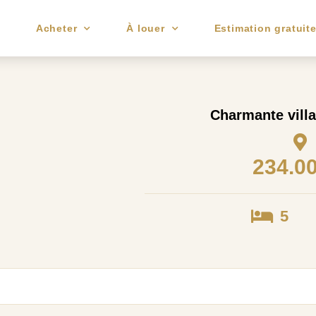
e
Acheter
À louer
Estimation gratuit
Charmante vill
234.0
5