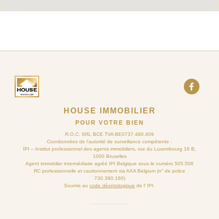
HOUSE IMMOBILIER
POUR VOTRE BIEN
R.O.C. SRL BCE TVA BE0737.480.409
Coordonnées de l’autorité de surveillance compétente :
IPI – Institut professionnel des agents immobiliers, rue du Luxembourg 16 B,
1000 Bruxelles
Agent immobilier intermédiaire agréé IPI Belgique sous le numéro 505.506
RC professionnelle et cautionnement via AXA Belgium (n° de police
730.390.160)
Soumis au
code déontologique
de l’ IPI.