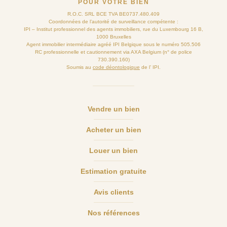
POUR VOTRE BIEN
R.O.C. SRL BCE TVA BE0737.480.409
Coordonnées de l’autorité de surveillance compétente :
IPI – Institut professionnel des agents immobiliers, rue du Luxembourg 16 B,
1000 Bruxelles
Agent immobilier intermédiaire agréé IPI Belgique sous le numéro 505.506
RC professionnelle et cautionnement via AXA Belgium (n° de police
730.390.160)
Soumis au
code déontologique
de l’ IPI.
Vendre un bien
Acheter un bien
Louer un bien
Estimation gratuite
Avis clients
Nos références