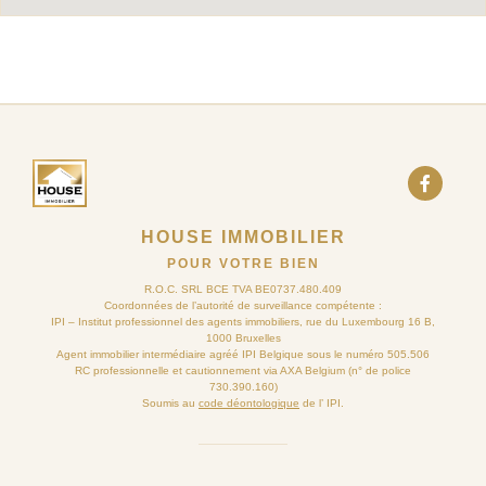
HOUSE IMMOBILIER
POUR VOTRE BIEN
R.O.C. SRL BCE TVA BE0737.480.409
Coordonnées de l’autorité de surveillance compétente :
IPI – Institut professionnel des agents immobiliers, rue du Luxembourg 16 B,
1000 Bruxelles
Agent immobilier intermédiaire agréé IPI Belgique sous le numéro 505.506
RC professionnelle et cautionnement via AXA Belgium (n° de police
730.390.160)
Soumis au
code déontologique
de l’ IPI.