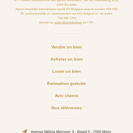
IPI – Institut professionnel des agents immobiliers, rue du Luxembourg 16 B,
1000 Bruxelles
Agent immobilier intermédiaire agréé IPI Belgique sous le numéro 505.506
RC professionnelle et cautionnement via AXA Belgium (n° de police
730.390.160)
Soumis au
code déontologique
de l’ IPI.
Vendre un bien
Acheter un bien
Louer un bien
Estimation gratuite
Avis clients
Nos références
Avenue Mélina Mercouri, 9 - Board 5 - 7000 Mons