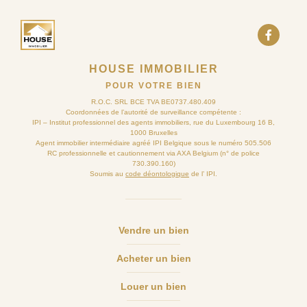
HOUSE IMMOBILIER
POUR VOTRE BIEN
R.O.C. SRL BCE TVA BE0737.480.409
Coordonnées de l’autorité de surveillance compétente :
IPI – Institut professionnel des agents immobiliers, rue du Luxembourg 16 B,
1000 Bruxelles
Agent immobilier intermédiaire agréé IPI Belgique sous le numéro 505.506
RC professionnelle et cautionnement via AXA Belgium (n° de police
730.390.160)
Soumis au
code déontologique
de l’ IPI.
Vendre un bien
Acheter un bien
Louer un bien