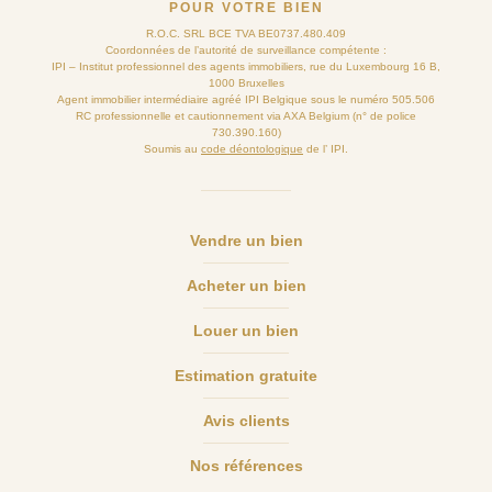
POUR VOTRE BIEN
R.O.C. SRL BCE TVA BE0737.480.409
Coordonnées de l’autorité de surveillance compétente :
IPI – Institut professionnel des agents immobiliers, rue du Luxembourg 16 B,
1000 Bruxelles
Agent immobilier intermédiaire agréé IPI Belgique sous le numéro 505.506
RC professionnelle et cautionnement via AXA Belgium (n° de police
730.390.160)
Soumis au
code déontologique
de l’ IPI.
Vendre un bien
Acheter un bien
Louer un bien
Estimation gratuite
Avis clients
Nos références